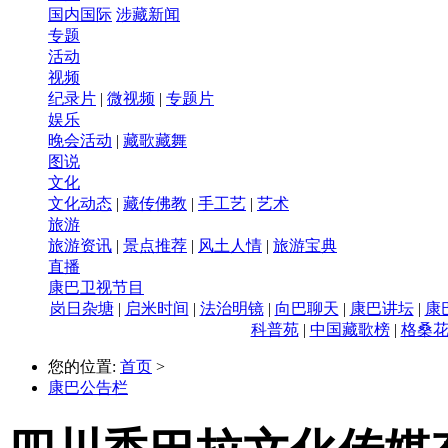
国内国际
涉藏新闻
专题
活动
视频
纪录片
|
微视频
|
专题片
娱乐
晚会活动
|
藏歌藏舞
图说
文化
文化动态
|
藏传佛教
|
手工艺
|
艺术
旅游
旅游资讯
|
景点推荐
|
风土人情
|
旅游宝典
直播
康巴卫视节目
岗日杂塘
|
启米时间
|
法治明镜
|
向巴聊天
|
康巴讲坛
|
康
科普苑
|
中国藏歌榜
|
格桑
您的位置:
首页
>
康巴公告栏