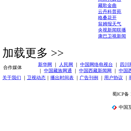
藏歌金曲
云丹科普苑
格桑花开
翁姆报天气
央视新闻联播
康巴卫视新闻
加载更多 >>
新华网
｜
人民网
｜
中国网络电视台
｜
四川
合作媒体
｜
中国藏族网通
｜
中国西藏新闻网
｜
中国
关于我们
｜
卫视动态
｜
播出时间表
｜
广告刊例
｜
用户协议
｜
蜀ICP备 
中国