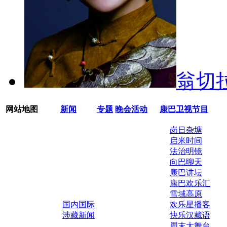
翁切
网站地图
新闻
专题
晚会活动
康巴卫视节目
岗日杂塘
启米时间
法治明镜
向巴聊天
康巴讲坛
康巴欢乐汇
雪域高原
国内国际
欢乐星播客
涉藏新闻
快乐汉藏语
周末大舞台