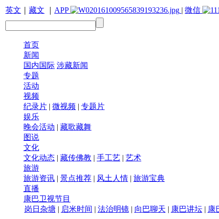
英文
｜
藏文
｜
APP
|
微信
首页
新闻
国内国际
涉藏新闻
专题
活动
视频
纪录片
|
微视频
|
专题片
娱乐
晚会活动
|
藏歌藏舞
图说
文化
文化动态
|
藏传佛教
|
手工艺
|
艺术
旅游
旅游资讯
|
景点推荐
|
风土人情
|
旅游宝典
直播
康巴卫视节目
岗日杂塘
|
启米时间
|
法治明镜
|
向巴聊天
|
康巴讲坛
|
康