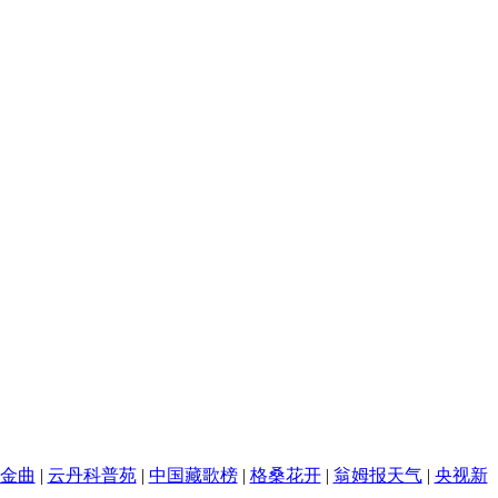
金曲
|
云丹科普苑
|
中国藏歌榜
|
格桑花开
|
翁姆报天气
|
央视新