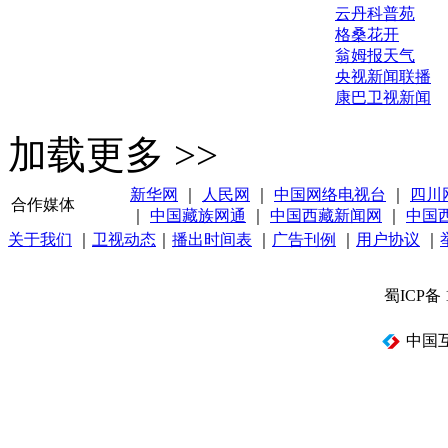
云丹科普苑
格桑花开
翁姆报天气
央视新闻联播
康巴卫视新闻
加载更多 >>
新华网
｜
人民网
｜
中国网络电视台
｜
四川
合作媒体
｜
中国藏族网通
｜
中国西藏新闻网
｜
中国
关于我们
｜
卫视动态
｜
播出时间表
｜
广告刊例
｜
用户协议
｜
蜀ICP备 
中国