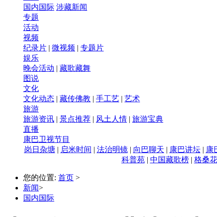
国内国际
涉藏新闻
专题
活动
视频
纪录片
|
微视频
|
专题片
娱乐
晚会活动
|
藏歌藏舞
图说
文化
文化动态
|
藏传佛教
|
手工艺
|
艺术
旅游
旅游资讯
|
景点推荐
|
风土人情
|
旅游宝典
直播
康巴卫视节目
岗日杂塘
|
启米时间
|
法治明镜
|
向巴聊天
|
康巴讲坛
|
康
科普苑
|
中国藏歌榜
|
格桑
您的位置:
首页
>
新闻
>
国内国际