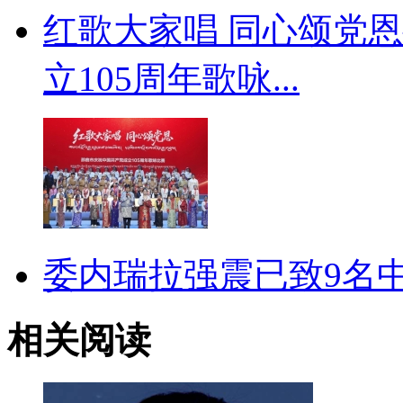
红歌大家唱 同心颂党
立105周年歌咏...
委内瑞拉强震已致9名
相关阅读