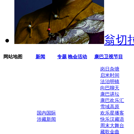
翁切
网站地图
新闻
专题
晚会活动
康巴卫视节目
岗日杂塘
启米时间
法治明镜
向巴聊天
康巴讲坛
康巴欢乐汇
雪域高原
国内国际
欢乐星播客
涉藏新闻
快乐汉藏语
周末大舞台
藏歌金曲