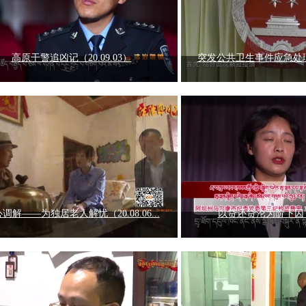
高原干警追凶记（20.09.03）
突发公共卫生事件应急处理
调解——为独居老人解忧（20.08.06...
以贷还贷沦为阶下囚（20