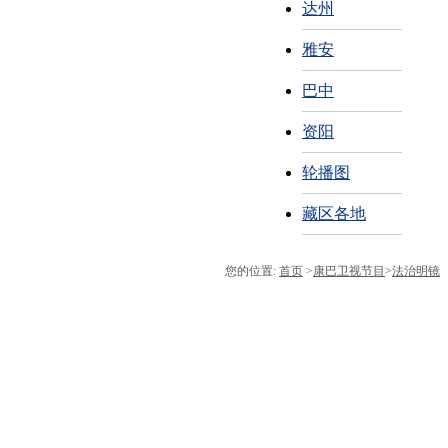
达州
雅安
巴中
资阳
轮播图
藏区各地
您的位置:
首页
>
康巴卫视节目
>
法治明镜