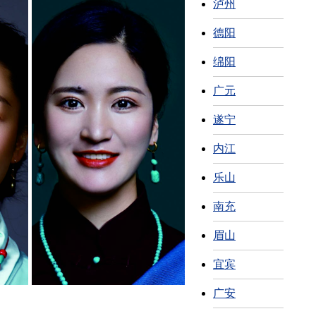
泸州
德阳
绵阳
广元
遂宁
内江
乐山
南充
眉山
宜宾
广安