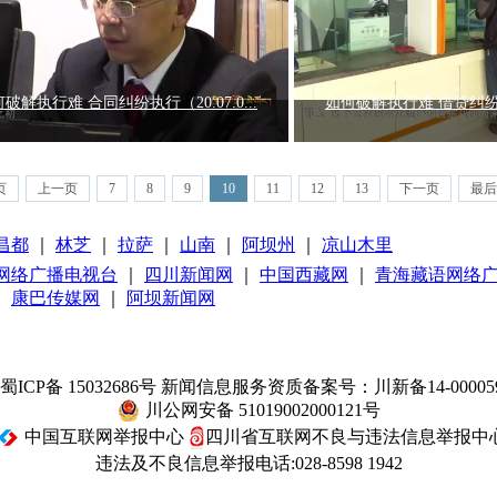
破解执行难 合同纠纷执行（20.07.0...
如何破解执行难 借贷纠纷执行（
页
上一页
7
8
9
10
11
12
13
下一页
最后
昌都
｜
林芝
｜
拉萨
｜
山南
｜
阿坝州
｜
凉山木里
网络广播电视台
｜
四川新闻网
｜
中国西藏网
｜
青海藏语网络
｜
康巴传媒网
｜
阿坝新闻网
蜀ICP备 15032686号
新闻信息服务资质备案号：川新备14-00005
川公网安备 51019002000121号
中国互联网举报中心
四川省互联网不良与违法信息举报中
违法及不良信息举报电话:028-8598 1942