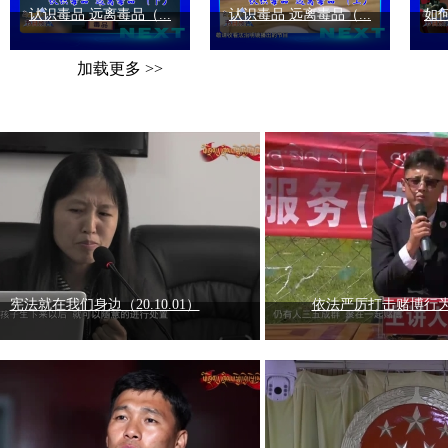
认识毒品 远离毒品（...
认识毒品 远离毒品（...
如何
加载更多 >>
宪法就在我们身边（20.10.01）
依法严厉打击赌博行为（2