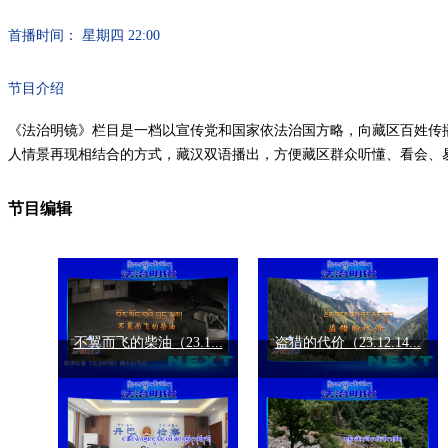
首播时间： 星期四 22:00
节目介绍
《法治明镜》栏目是一档以宣传党和国家依法治国方略，向藏区百姓传
人情景再现相结合的方式，藏汉双语播出，方便藏区群众听懂、看会、
节目编辑
不翼而飞的柴油（23.1...
盗猎的代价（23.12.14...