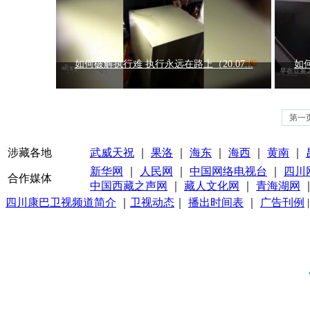
如何破解执行难 执行永远在路上（20.07...
如何
第一
涉藏各地
武威天祝
｜
果洛
｜
海东
｜
海西
｜
黄南
｜
新华网
｜
人民网
｜
中国网络电视台
｜
四川
合作媒体
中国西藏之声网
｜
藏人文化网
｜
青海湖网
四川康巴卫视频道简介
｜
卫视动态
｜
播出时间表
｜
广告刊例
|