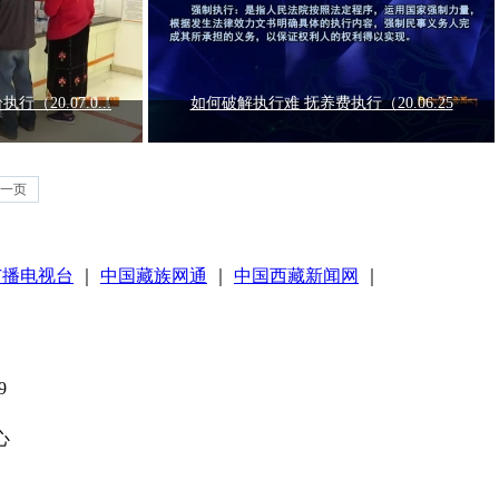
20.07.0...
如何破解执行难 抚养费执行（20.06.25
一页
广播电视台
｜
中国藏族网通
｜
中国西藏新闻网
｜
9
心