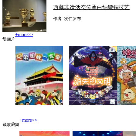
西藏非遗活态传承白纳锻铜技艺
作者: 次仁罗布
+more>>
动画片
+more>>
藏歌藏舞