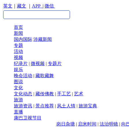
英文
｜
藏文
｜
APP
|
微信
首页
新闻
国内国际
涉藏新闻
专题
活动
视频
纪录片
|
微视频
|
专题片
娱乐
晚会活动
|
藏歌藏舞
图说
文化
文化动态
|
藏传佛教
|
手工艺
|
艺术
旅游
旅游资讯
|
景点推荐
|
风土人情
|
旅游宝典
直播
康巴卫视节目
岗日杂塘
|
启米时间
|
法治明镜
|
向