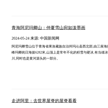
青海阿尼玛卿山：仲夏雪山宛如泼墨画
2024-05-24 来源: 中国新闻网
阿尼玛卿雪山位于青海省果洛藏族自治州玛沁县西北部,由三座海拔
峰玛卿岗日海拔6282米,山顶上是常年不化的积雪与硬冰,有当雄
川,同时也是黄河源头的一部分。
走进阿里：去世界屋脊的屋脊看看