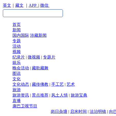
英文
｜
藏文
｜
APP
|
微信
首页
新闻
国内国际
涉藏新闻
专题
活动
视频
纪录片
|
微视频
|
专题片
娱乐
晚会活动
|
藏歌藏舞
图说
文化
文化动态
|
藏传佛教
|
手工艺
|
艺术
旅游
旅游资讯
|
景点推荐
|
风土人情
|
旅游宝典
直播
康巴卫视节目
岗日杂塘
|
启米时间
|
法治明镜
|
向