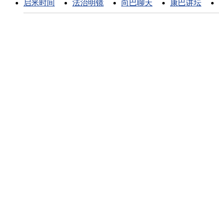
启米时间
法治明镜
向巴聊天
康巴讲坛