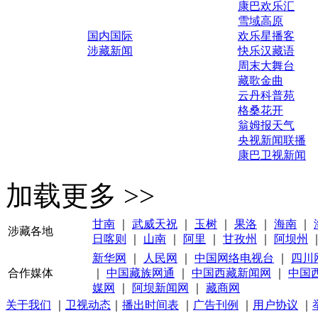
康巴欢乐汇
雪域高原
国内国际
欢乐星播客
涉藏新闻
快乐汉藏语
周末大舞台
藏歌金曲
云丹科普苑
格桑花开
翁姆报天气
央视新闻联播
康巴卫视新闻
加载更多 >>
甘南
｜
武威天祝
｜
玉树
｜
果洛
｜
海南
｜
涉藏各地
日喀则
｜
山南
｜
阿里
｜
甘孜州
｜
阿坝州
新华网
｜
人民网
｜
中国网络电视台
｜
四川
合作媒体
｜
中国藏族网通
｜
中国西藏新闻网
｜
中国
媒网
｜
阿坝新闻网
｜
藏商网
关于我们
｜
卫视动态
｜
播出时间表
｜
广告刊例
｜
用户协议
｜