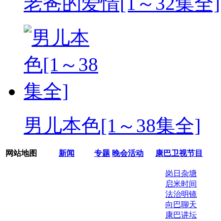
老爸的爱情[1～32集全]
男儿本色[1～38集全]
网站地图
新闻
专题
晚会活动
康巴卫视节目
岗日杂塘
启米时间
法治明镜
向巴聊天
康巴讲坛