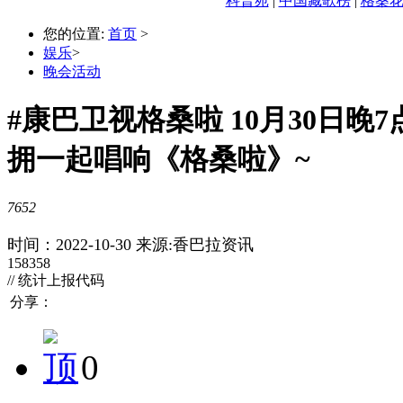
科普苑
|
中国藏歌榜
|
格桑
您的位置:
首页
>
娱乐
>
晚会活动
#康巴卫视格桑啦 10月30日
拥一起唱响《格桑啦》~
7652
时间：2022-10-30
来源:香巴拉资讯
158358
// 统计上报代码
分享：
0