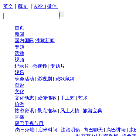
英文
｜
藏文
｜
APP
|
微信
首页
新闻
国内国际
涉藏新闻
专题
活动
视频
纪录片
|
微视频
|
专题片
娱乐
晚会活动
|
影视剧
|
藏歌藏舞
图说
文化
文化动态
|
藏传佛教
|
手工艺
|
艺术
旅游
旅游资讯
|
景点推荐
|
风土人情
|
旅游宝典
直播
康巴卫视节目
岗日杂塘
|
启米时间
|
法治明镜
|
向巴聊天
|
康巴讲坛
|
康