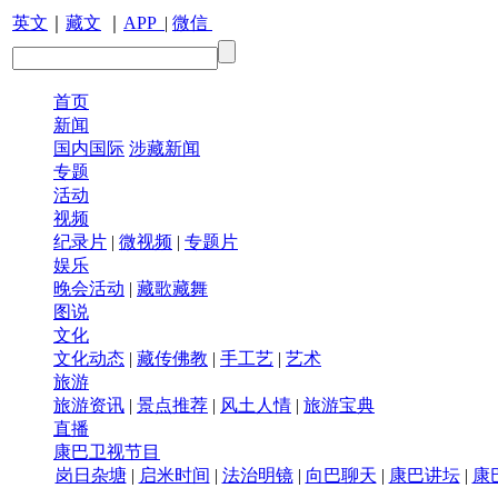
英文
｜
藏文
｜
APP
|
微信
首页
新闻
国内国际
涉藏新闻
专题
活动
视频
纪录片
|
微视频
|
专题片
娱乐
晚会活动
|
藏歌藏舞
图说
文化
文化动态
|
藏传佛教
|
手工艺
|
艺术
旅游
旅游资讯
|
景点推荐
|
风土人情
|
旅游宝典
直播
康巴卫视节目
岗日杂塘
|
启米时间
|
法治明镜
|
向巴聊天
|
康巴讲坛
|
康