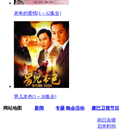
老爸的爱情[1～32集全]
男儿本色[1～38集全]
网站地图
新闻
专题
晚会活动
康巴卫视节目
岗日杂塘
启米时间