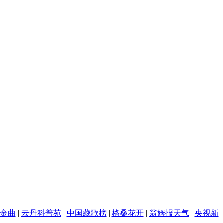
金曲
|
云丹科普苑
|
中国藏歌榜
|
格桑花开
|
翁姆报天气
|
央视新