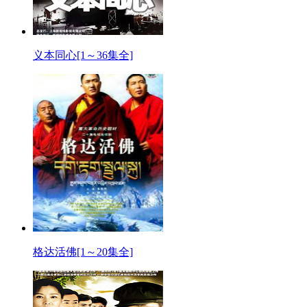
义本同心[1～36集全]
格达活佛[1～20集全]