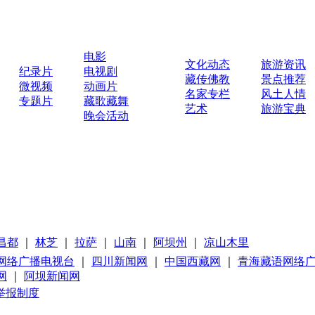
电影
文化动态
旅游资讯
纪录片
电视剧
藏传佛教
景点推荐
微视频
动画片
名家专栏
风土人情
专题片
藏歌藏舞
艺术
旅游宝典
晚会活动
昌都
｜
林芝
｜
拉萨
｜
山南
｜
阿坝州
｜
凉山木里
网络广播电视台
｜
四川新闻网
｜
中国西藏网
｜
青海藏语网络
网
｜
阿坝新闻网
举报制度