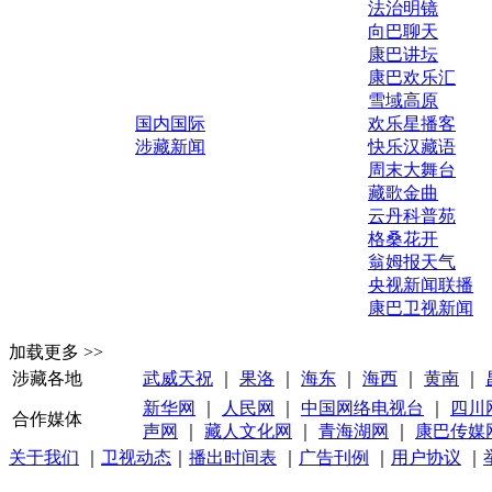
法治明镜
向巴聊天
康巴讲坛
康巴欢乐汇
雪域高原
国内国际
欢乐星播客
涉藏新闻
快乐汉藏语
周末大舞台
藏歌金曲
云丹科普苑
格桑花开
翁姆报天气
央视新闻联播
康巴卫视新闻
加载更多 >>
涉藏各地
武威天祝
｜
果洛
｜
海东
｜
海西
｜
黄南
｜
新华网
｜
人民网
｜
中国网络电视台
｜
四川
合作媒体
声网
｜
藏人文化网
｜
青海湖网
｜
康巴传媒
关于我们
｜
卫视动态
｜
播出时间表
｜
广告刊例
｜
用户协议
｜