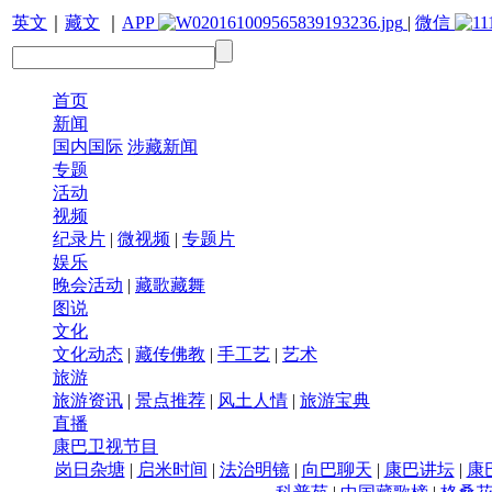
英文
｜
藏文
｜
APP
|
微信
首页
新闻
国内国际
涉藏新闻
专题
活动
视频
纪录片
|
微视频
|
专题片
娱乐
晚会活动
|
藏歌藏舞
图说
文化
文化动态
|
藏传佛教
|
手工艺
|
艺术
旅游
旅游资讯
|
景点推荐
|
风土人情
|
旅游宝典
直播
康巴卫视节目
岗日杂塘
|
启米时间
|
法治明镜
|
向巴聊天
|
康巴讲坛
|
康