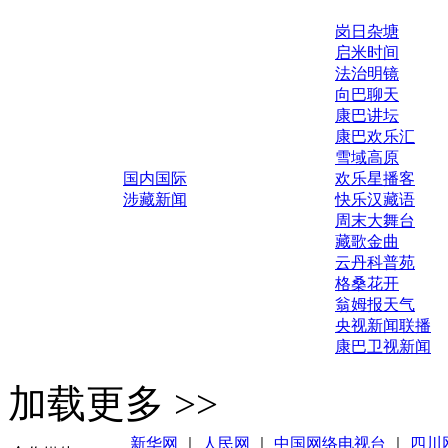
岗日杂塘
启米时间
法治明镜
向巴聊天
康巴讲坛
康巴欢乐汇
雪域高原
国内国际
欢乐星播客
涉藏新闻
快乐汉藏语
周末大舞台
藏歌金曲
云丹科普苑
格桑花开
翁姆报天气
央视新闻联播
康巴卫视新闻
加载更多 >>
新华网
｜
人民网
｜
中国网络电视台
｜
四川