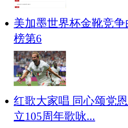
美加墨世界杯金靴竞争
榜第6
红歌大家唱 同心颂党
立105周年歌咏...