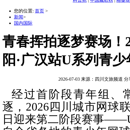
科普苑
|
中国藏歌榜
|
格桑
您的位置:
首页
>
新闻
>
国内国际
青春挥拍逐梦赛场！2
阳·广汉站U系列青
2026-07-03
来源：四川文旅频道
分
经过首阶段青年组、
逐，2026四川城市网球
日迎来第二阶段赛事——