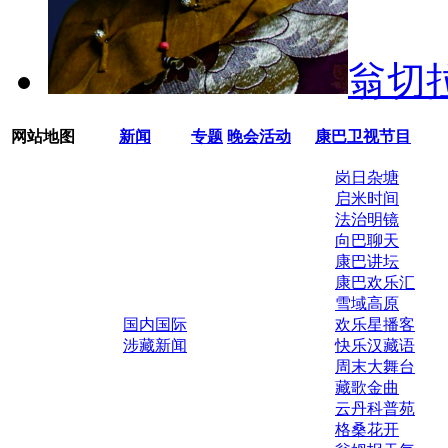
翁切
网站地图
新闻
专题
晚会活动
康巴卫视节目
岗日杂塘
启米时间
法治明镜
向巴聊天
康巴讲坛
康巴欢乐汇
雪域高原
国内国际
欢乐星播客
涉藏新闻
快乐汉藏语
周末大舞台
藏歌金曲
云丹科普苑
格桑花开