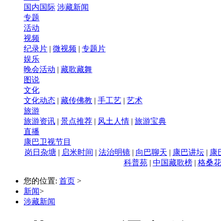
国内国际
涉藏新闻
专题
活动
视频
纪录片
|
微视频
|
专题片
娱乐
晚会活动
|
藏歌藏舞
图说
文化
文化动态
|
藏传佛教
|
手工艺
|
艺术
旅游
旅游资讯
|
景点推荐
|
风土人情
|
旅游宝典
直播
康巴卫视节目
岗日杂塘
|
启米时间
|
法治明镜
|
向巴聊天
|
康巴讲坛
|
康
科普苑
|
中国藏歌榜
|
格桑
您的位置:
首页
>
新闻
>
涉藏新闻