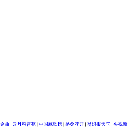
金曲
|
云丹科普苑
|
中国藏歌榜
|
格桑花开
|
翁姆报天气
|
央视新