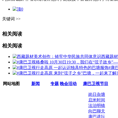
0
关键词 >>
相关阅读
相关阅读
西藏题材
#康
网站地图
新闻
专题
晚会活动
康巴卫视节目
岗日杂塘
启米时间
法治明镜
向巴聊天
康巴讲坛