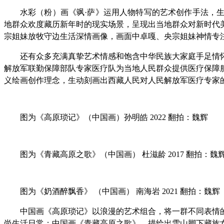
水彩（粉）画《飒·萨》运用人物特写的艺术创作手法，
地群众欢度藏历新年时的现实场景，呈现出当地群众对新时代
宗姐妹放牧守边生活深情画像，画面中卓嘎、央宗姐妹神情专
还有众多充满真挚艺术情感和饱含中华民族大家庭手足情
解放军联勤保障部队专家医疗队为当地人民群众提供医疗保障
义绘画创作理念，生动刻画出西藏人民对人民解放军医疗专家
图为《高原琐记》（中国画）孙明皓 2022 翻拍：魏辉
图为《青藏高原之歌》（中国画） 杜滋龄 2017 翻拍：魏
图为《奶酒醉飘香》 （中国画） 南海岩 2021 翻拍：魏辉
中国画《高原琐记》以浪漫的艺术组合，将一群不同表情
尚生活日常；中国画《青藏高原之歌》，描绘出雪山脚下藏族