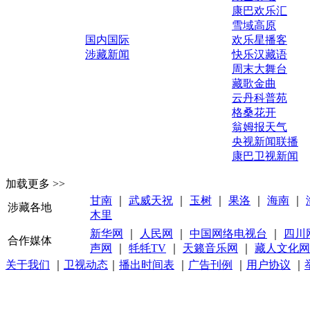
康巴欢乐汇
雪域高原
国内国际
欢乐星播客
涉藏新闻
快乐汉藏语
周末大舞台
藏歌金曲
云丹科普苑
格桑花开
翁姆报天气
央视新闻联播
康巴卫视新闻
加载更多 >>
甘南
｜
武威天祝
｜
玉树
｜
果洛
｜
海南
｜
涉藏各地
木里
新华网
｜
人民网
｜
中国网络电视台
｜
四川
合作媒体
声网
｜
牦牦TV
｜
天籁音乐网
｜
藏人文化网
关于我们
｜
卫视动态
｜
播出时间表
｜
广告刊例
｜
用户协议
｜