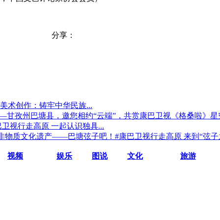
分享：
美术创作：铸牢中华民族...
巴卫视行走高原 一起认识独具...
#康巴卫视行走高原 来到“弦子之.
视频
娱乐
图说
文化
旅游