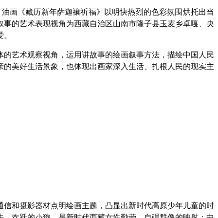
；油画《藏历新年萨迦禳祈福》以明快热烈的色彩氛围烘托出当
叙事的艺术表现视角为西藏自治区山南市隆子县玉麦乡卓嘎、央
爱。
体的艺术观察视角，运用讲故事的绘画叙事方法，描绘中国人民
亲的美好生活景象，也体现出画家深入生活、扎根人民的现实主
通信和摄影器材点明绘画主题，凸显出新时代高原少年儿童的时
牛、欢跃的小狗，是新时代西藏女性勤劳、自强群像的映射；中