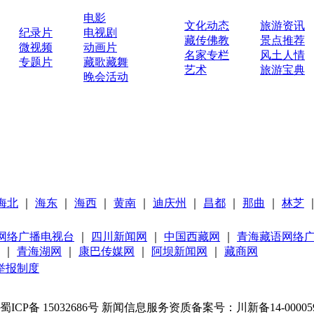
电影
文化动态
旅游资讯
纪录片
电视剧
藏传佛教
景点推荐
微视频
动画片
名家专栏
风土人情
专题片
藏歌藏舞
艺术
旅游宝典
晚会活动
海北
｜
海东
｜
海西
｜
黄南
｜
迪庆州
｜
昌都
｜
那曲
｜
林芝
网络广播电视台
｜
四川新闻网
｜
中国西藏网
｜
青海藏语网络
｜
青海湖网
｜
康巴传媒网
｜
阿坝新闻网
｜
藏商网
举报制度
蜀ICP备 15032686号
新闻信息服务资质备案号：川新备14-00005