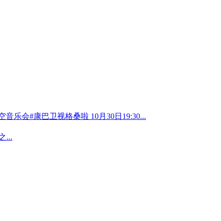
#康巴卫视格桑啦 10月30日19:30...
..