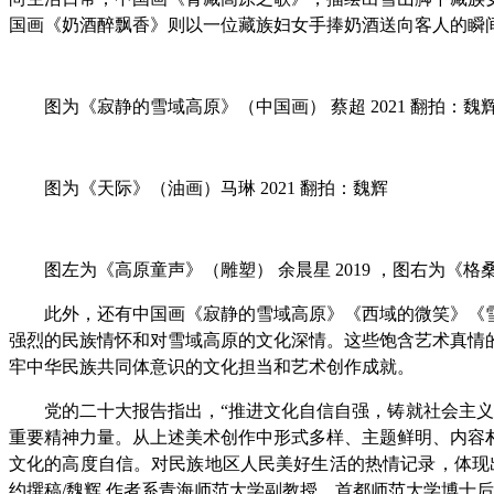
国画《奶酒醉飘香》则以一位藏族妇女手捧奶酒送向客人的瞬
图为《寂静的雪域高原》（中国画） 蔡超 2021 翻拍：魏
图为《天际》（油画）马琳 2021 翻拍：魏辉
图左为《高原童声》（雕塑） 余晨星 2019 ，图右为《格桑
此外，还有中国画《寂静的雪域高原》《西域的微笑》《
强烈的民族情怀和对雪域高原的文化深情。这些饱含艺术真情
牢中华民族共同体意识的文化担当和艺术创作成就。
党的二十大报告指出，“推进文化自信自强，铸就社会主
重要精神力量。从上述美术创作中形式多样、主题鲜明、内容
文化的高度自信。对民族地区人民美好生活的热情记录，体现
约撰稿/魏辉 作者系青海师范大学副教授，首都师范大学博士