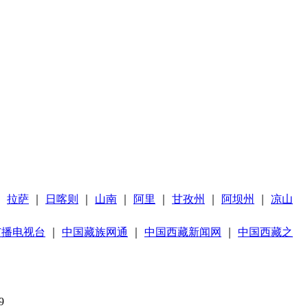
｜
拉萨
｜
日喀则
｜
山南
｜
阿里
｜
甘孜州
｜
阿坝州
｜
凉山
广播电视台
｜
中国藏族网通
｜
中国西藏新闻网
｜
中国西藏之
9