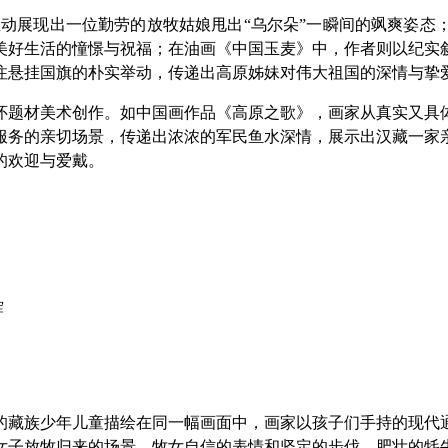
生动展现出一位勤劳的放牧姑娘甩出“乌尔朵”一瞬间的飒爽姿态
美好生活的憧憬与祝福；在油画《中国玉麦》中，作者则以纪实
注悬挂国旗的朴实举动，传递出高原姊妹对伟大祖国的深情与挚
怀题材美术创作。如中国画作品《高原之歌》，画家从真实又具
服务的亲切场景，传递出浓浓的军民鱼水深情，展示出汉藏一家
的欢迎与爱戴。
辉
的藏族少年儿童描绘在同一幅画面中，画家以孩子们手持的现代
女子放牧归来的场景，牧女自信的表情和坚定的步伐、肥壮的牦