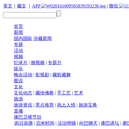
英文
｜
藏文
｜
APP
|
微信
首页
新闻
国内国际
涉藏新闻
专题
活动
视频
纪录片
|
微视频
|
专题片
娱乐
晚会活动
|
影视剧
|
藏歌藏舞
图说
文化
文化动态
|
藏传佛教
|
手工艺
|
艺术
旅游
旅游资讯
|
景点推荐
|
风土人情
|
旅游宝典
直播
康巴卫视节目
岗日杂塘
|
启米时间
|
法治明镜
|
向巴聊天
|
康巴讲坛
|
康