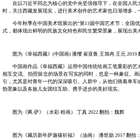
在以习近平同志为核心的党中央坚强领导下，在全国人民
时，关注西藏发展现实，进行美术创作的艺术家也日渐增多，
今年秋季在中国美术馆展出的“第13届中国艺术节：全国
式，都体现出鲜明的民族文化特色和民生繁荣景象，展现出美术
图为《幸福西藏》(中国画) 潘缨 崔亚鲁 王旭冉 王元 2019
中国画作品《幸福西藏》运用中国传统绘画工笔重彩的艺
相互交流、拍照留念的场景在写实的同时，也是一种象征。画
引，尤其是对青年一代的深深吸引。人群中，从他们骑着单车
勃景象以及各族儿女团结互助、携手进步的美好现实。
图为《飒·萨》（水彩·粉画） 丁真 2022 翻拍：魏辉
图为《藏历新年萨迦禳祈福》（油画） 潘世勋 2017 翻拍